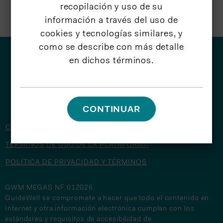
recopilación y uso de su
información a través del uso de
cookies y tecnologías similares, y
como se describe con más detalle
en dichos términos.
© 2026 GuideWell
CONTINUAR
CONTÁCTENOS
TÉRMINOS DE USO DE LA PLATAFORMA
POLÍTICA DE PRIVACIDAD Y TÉRMINOS
GWM MEGAS NF 012026
GuideWell se compromete a hacer que todo el contenido en
Internet y otra información electrónica cumplan con los
estándares y requisitos de accesibilidad de