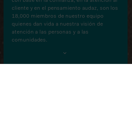
con base en la confianza, en la atención al
cliente y en el pensamiento audaz, son los
18,000 miembros de nuestro equipo
quienes dan vida a nuestra visión de
atención a las personas y a las
comunidades.
Los miembros de nuestro equipo son los que
nos impulsan a la verdadera transformación y
al éxito en el continuo avance hacia una
mejor salud. Es con este espíritu que nunca
nos conformamos con las condiciones
actuales o simplemente por ser una empresa
establecida, al contrario, siempre estamos