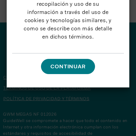
recopilación y uso de su
información a través del uso de
cookies y tecnologías similares, y
como se describe con más detalle
en dichos términos.
© 2026 GuideWell
CONTINUAR
CONTÁCTENOS
TÉRMINOS DE USO DE LA PLATAFORMA
POLÍTICA DE PRIVACIDAD Y TÉRMINOS
GWM MEGAS NF 012026
GuideWell se compromete a hacer que todo el contenido en
Internet y otra información electrónica cumplan con los
estándares y requisitos de accesibilidad de