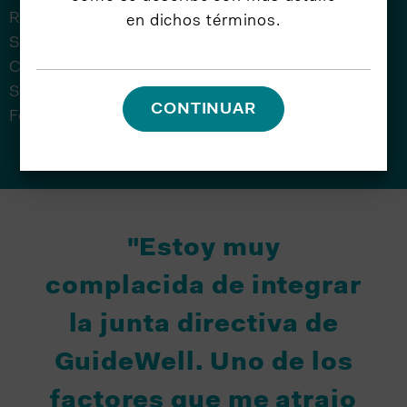
Relaciones Exteriores, de la Junta Directiva de
en dichos términos.
Supervisores de Harvard y de Kimberly-Clark
Corporation. Es miembro del Aspen Health
Strategy Group y en el 2005 fue Henry Crown
CONTINUAR
Fellow.
"Estoy muy
complacida de integrar
la junta directiva de
GuideWell. Uno de los
factores que me atrajo