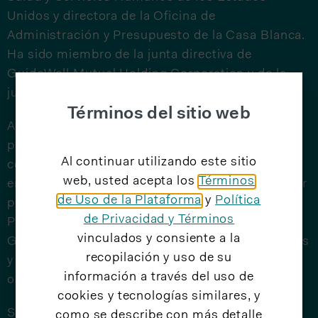
Unidos y directora de la Oficina de
Administración y Presupuesto de la Casa Blanca.
Ha sido miembro de la junta directiva de
GuideWell Mutual Holding Corporation y de la
junta directiva de Florida Blue desde el 2018.
Términos del sitio web
Antes de su servicio en Washington, Sylvia fue
presidenta de Walmart Foundation, donde se
Al continuar utilizando este sitio
concentró en los esfuerzos globales de
web, usted acepta los
Términos
empoderamiento de las mujeres. Antes de formar
de Uso de la Plataforma
y
Política
parte de Walmart Foundation, fue presidenta del
de Privacidad y Términos
Programa de Desarrollo Global de Bill & Melinda
vinculados y consiente a la
Gates Foundation, donde trabajó durante 11 años
recopilación y uso de su
y también fue la primera directora de
información a través del uso de
operaciones.
cookies y tecnologías similares, y
Sylvia es parte de la junta del Consejo de
como se describe con más detalle