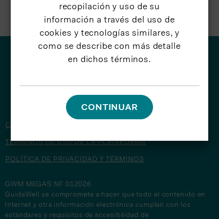
recopilación y uso de su
información a través del uso de
cookies y tecnologías similares, y
como se describe con más detalle
en dichos términos.
© 2026 GuideWell
CONTINUAR
CONTÁCTENOS
TÉRMINOS DE USO DE LA PLATAFORMA
POLÍTICA DE PRIVACIDAD Y TÉRMINOS
GWM MEGAS NF 012026
GuideWell se compromete a hacer que todo el contenido en
Internet y otra información electrónica cumplan con los
estándares y requisitos de accesibilidad de