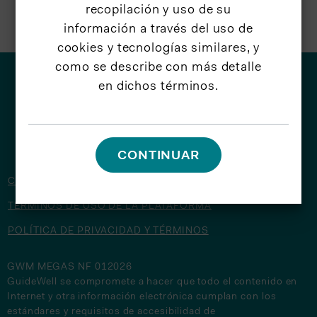
recopilación y uso de su
información a través del uso de
cookies y tecnologías similares, y
como se describe con más detalle
en dichos términos.
© 2026 GuideWell
CONTINUAR
CONTÁCTENOS
TÉRMINOS DE USO DE LA PLATAFORMA
POLÍTICA DE PRIVACIDAD Y TÉRMINOS
GWM MEGAS NF 012026
GuideWell se compromete a hacer que todo el contenido en
Internet y otra información electrónica cumplan con los
estándares y requisitos de accesibilidad de