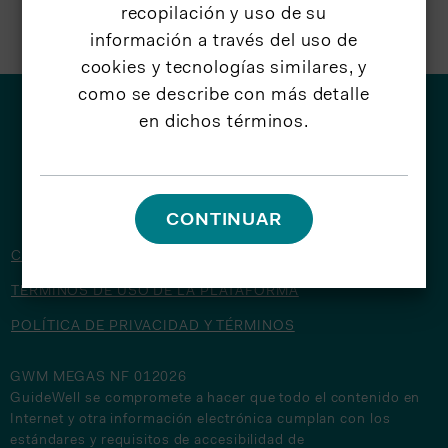
recopilación y uso de su
información a través del uso de
cookies y tecnologías similares, y
como se describe con más detalle
en dichos términos.
© 2026 GuideWell
CONTINUAR
CONTÁCTENOS
TÉRMINOS DE USO DE LA PLATAFORMA
POLÍTICA DE PRIVACIDAD Y TÉRMINOS
GWM MEGAS NF 012026
GuideWell se compromete a hacer que todo el contenido en
Internet y otra información electrónica cumplan con los
estándares y requisitos de accesibilidad de