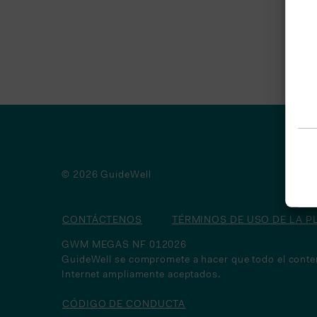
© 2026 GuideWell
CONTÁCTENOS
TÉRMINOS DE USO DE LA 
GWM MEGAS NF 012026
GuideWell se compromete a hacer que todo el conteni
Internet ampliamente aceptados.
CÓDIGO DE CONDUCTA