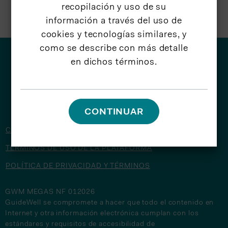
recopilación y uso de su
información a través del uso de
cookies y tecnologías similares, y
como se describe con más detalle
en dichos términos.
© 2026 GuideWell
CONTINUAR
CONTÁCTENOS
TÉRMINOS DE USO DE LA PLATAFORMA
POLÍTICA DE PRIVACIDAD Y TÉRMINOS
GWM MEGAS NF 012026
GuideWell se compromete a hacer que todo el contenido en
Internet y otra información electrónica cumplan con los
estándares y requisitos de accesibilidad de