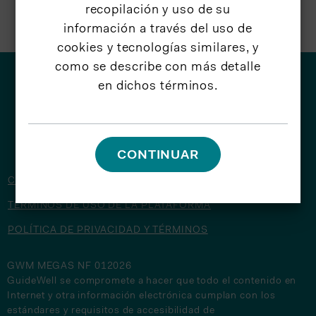
recopilación y uso de su
información a través del uso de
cookies y tecnologías similares, y
como se describe con más detalle
en dichos términos.
© 2026 GuideWell
CONTINUAR
CONTÁCTENOS
TÉRMINOS DE USO DE LA PLATAFORMA
POLÍTICA DE PRIVACIDAD Y TÉRMINOS
GWM MEGAS NF 012026
GuideWell se compromete a hacer que todo el contenido en
Internet y otra información electrónica cumplan con los
estándares y requisitos de accesibilidad de