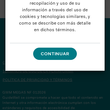
recopilación y uso de su
información a través del uso de
cookies y tecnologías similares, y
como se describe con más detalle
en dichos términos.
© 2026 GuideWell
CONTINUAR
CONTÁCTENOS
TÉRMINOS DE USO DE LA PLATAFORMA
POLÍTICA DE PRIVACIDAD Y TÉRMINOS
GWM MEGAS NF 012026
GuideWell se compromete a hacer que todo el contenido en
Internet y otra información electrónica cumplan con los
estándares y requisitos de accesibilidad de