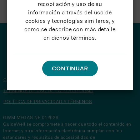
recopilación y uso de su
información a través del uso de
cookies y tecnologías similares, y
como se describe con más detalle
en dichos términos.
© 2026 GuideWell
CONTINUAR
CONTÁCTENOS
TÉRMINOS DE USO DE LA PLATAFORMA
POLÍTICA DE PRIVACIDAD Y TÉRMINOS
GWM MEGAS NF 012026
GuideWell se compromete a hacer que todo el contenido en
Internet y otra información electrónica cumplan con los
estándares y requisitos de accesibilidad de