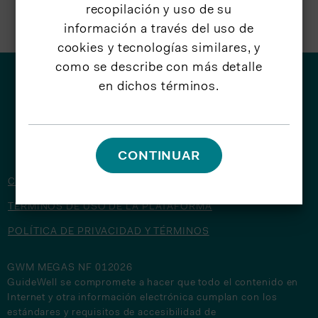
recopilación y uso de su
información a través del uso de
cookies y tecnologías similares, y
como se describe con más detalle
en dichos términos.
© 2026 GuideWell
CONTINUAR
CONTÁCTENOS
TÉRMINOS DE USO DE LA PLATAFORMA
POLÍTICA DE PRIVACIDAD Y TÉRMINOS
GWM MEGAS NF 012026
GuideWell se compromete a hacer que todo el contenido en
Internet y otra información electrónica cumplan con los
estándares y requisitos de accesibilidad de